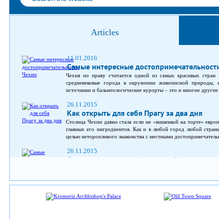
Articles
11.01.2016
Самые интересные достопримечательност
Чехия по праву считается одной из самых красивых стран 
средневековые города в окружении живописной природы, и
источники и бальнеологические курорты – это и многие другие
26.11.2015
Как открыть для себя Прагу за два дня
Столица Чехии давно стала если не «вишенкой на торте» европе
главных его ингредиентов. Как и в любой город любой стран
целью неторопливого знакомства с местными достопримечательн
26.11.2015
Самые интересные фестивали Чехии
Что и говорить, чехи умеют отдыхать. Но не просто так, а 
сказать, культурные ценности в массы. IGotoWorld.com собра
Чехии. Фестиваль «Праздник пятилепестковой розы», Чески-Крум