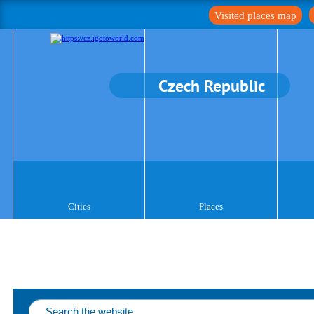
Visited places map
Czech Republic
Cities
Places