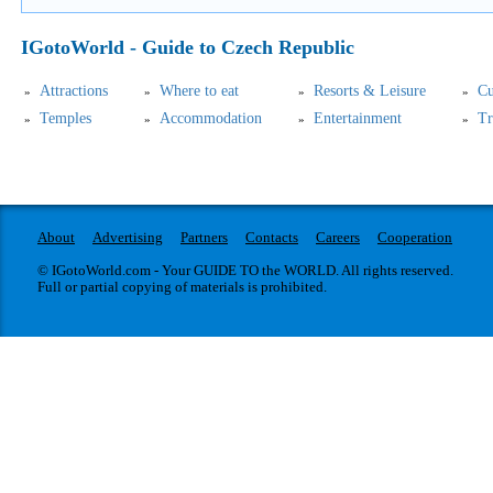
IGotoWorld - Guide to Czech Republic
Attractions
Where to eat
Resorts & Leisure
Cu
Temples
Accommodation
Entertainment
Tr
About
Advertising
Partners
Contacts
Careers
Cooperation
© IGotoWorld.com - Your GUIDE TO the WORLD. All rights reserved.
Full or partial copying of materials is prohibited.