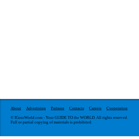
About
Advertising
Partners
Contacts
Careers
Cooperation
© IGotoWorld.com - Your GUIDE TO the WORLD. All rights reserved.
Full or partial copying of materials is prohibited.