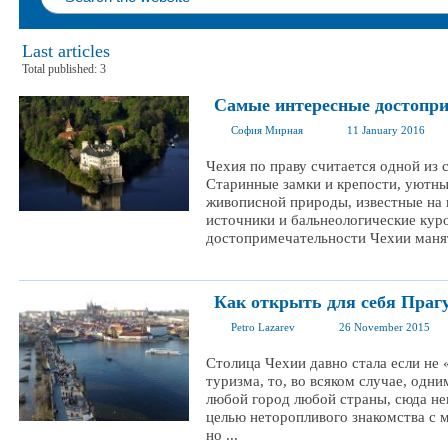
Last articles
Total published: 3
Самые интересные достопр
София Мирная
11 January 2016
Чехия по праву считается одной из
Старинные замки и крепости, уютны
живописной природы, известные на 
источники и бальнеологические куро
достопримечательности Чехии манят
Как открыть для себя Прагу
Petro Lazarev
26 November 2015
Столица Чехии давно стала если не 
туризма, то, во всяком случае, одни
любой город любой страны, сюда не
целью неторопливого знакомства с
но ...