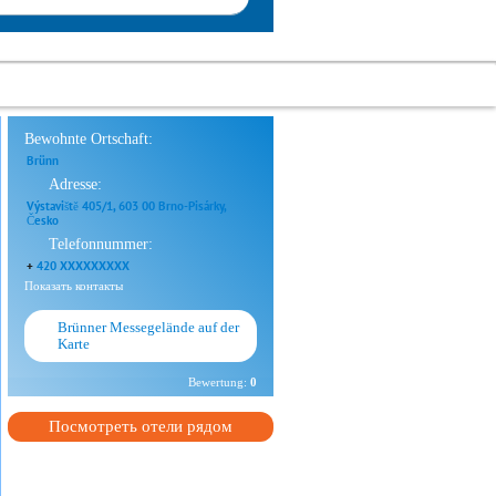
Bewohnte Ortschaft:
Brünn
Adresse:
Výstaviště 405/1, 603 00 Brno-Pisárky,
Česko
Telefonnummer:
+
420 XXXXXXXXX
Показать контакты
Brünner Messegelände auf der
Karte
Bewertung:
0
Посмотреть отели рядом