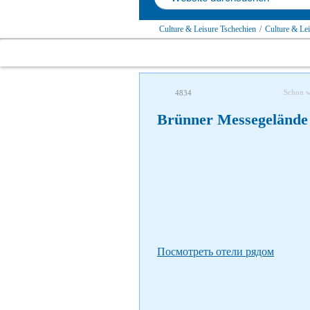
Culture & Leisure Tschechien
/
Culture & Le
Schon 
4834
Brünner Messegelände
Посмотреть отели рядом