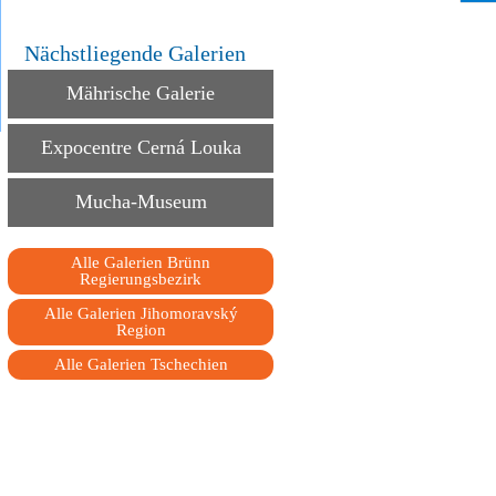
Nächstliegende Galerien
Mährische Galerie
Expocentre Cerná Louka
Mucha-Museum
Alle Galerien Brünn
Regierungsbezirk
Alle Galerien Jihomoravský
Region
Alle Galerien Tschechien