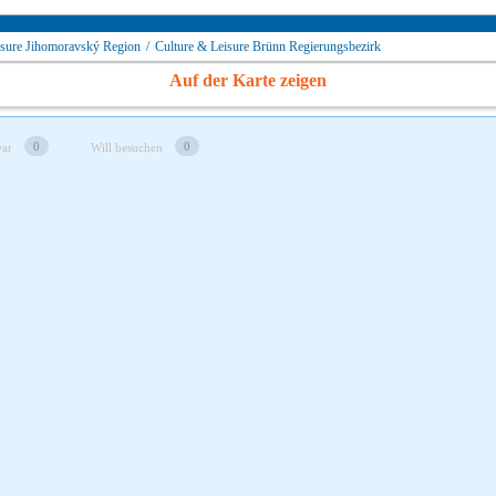
isure Jihomoravský Region
/
Culture & Leisure Brünn Regierungsbezirk
Auf der Karte zeigen
0
0
war
Will besuchen