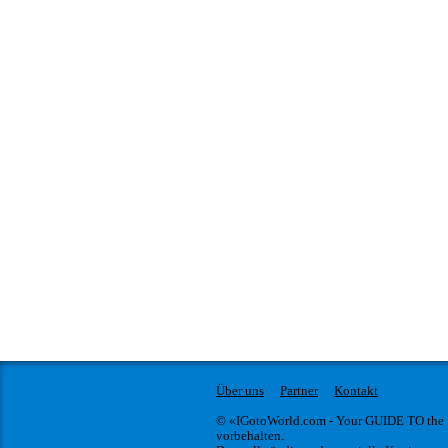
Über uns
Partner
Kontakt
© «IGotoWorld.com - Your GUIDE TO the
vorbehalten.