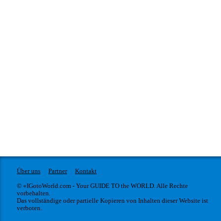
Über uns
Partner
Kontakt
© «IGotoWorld.com - Your GUIDE TO the WORLD. Alle Rechte
vorbehalten.
Das vollständige oder partielle Kopieren von Inhalten dieser Website ist
verboten.