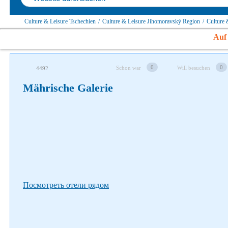
Culture & Leisure Tschechien
/
Culture & Leisure Jihomoravský Region
/
Culture 
Auf 
Folgen Sie uns auf soziale Netzwerke
0
0
Schon war
Will besuchen
4492
Mährische Galerie
Посмотреть отели рядом